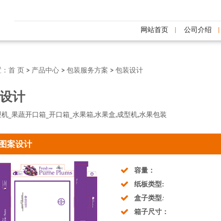
网站首页
公司介绍
置：
首 页
>
产品中心
>
包装服务方案
>
包装设计
设计
机_果蔬开口箱_开口箱_水果箱,水果盒,成型机,水果包装
图案设计
容量：
纸板类型:
盒子类型
:
箱子尺寸：