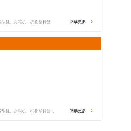
阅读更多
目前的设备包括：瓦楞纸箱、纸盒开口箱成型设备、美国箱开箱机、天地盖成型机、封箱机、折叠塑料筐及成型机，相关的配套设备例
阅读更多
目前的设备包括：瓦楞纸箱、纸盒开口箱成型设备、美国箱开箱机、天地盖成型机、封箱机、折叠塑料筐及成型机，相关的配套设备例